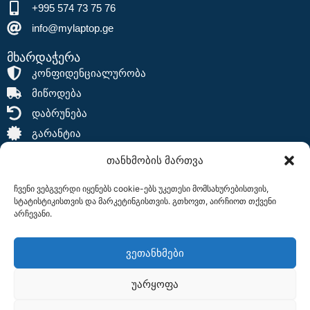
+995 574 73 75 76
info@mylaptop.ge
მხარდაჭერა
კონფიდენციალურობა
მიწოდება
დაბრუნება
გარანტია
თანხმობის მართვა
ჩვენი ვებგვერდი იყენებს cookie-ებს უკეთესი მომსახურებისთვის,
სტატისტიკისთვის და მარკეტინგისთვის. გთხოვთ, აირჩიოთ თქვენი
არჩევანი.
დაგვიმეგობრდით
F
I
a
n
ვეთანხმები
c
s
e
t
უარყოფა
b
a