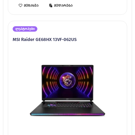
შენახვა
შედარება
ლეპტოპები
MSI Raider GE68HX 13VF-062US