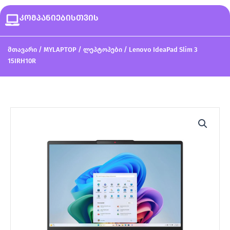
კომპანიებისთვის
მთავარი
/
MYLAPTOP
/
ლეპტოპები
/ Lenovo IdeaPad Slim 3
15IRH10R