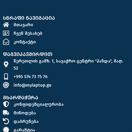
სწრაფი ნავიგაცია
მთავარი
ჩვენ შესახებ
კონტაქტი
დაგვიკავშირდით
წერეთლის გამზ. 1, სავაჭრო ცენტრი "პანდა", მაღ.
52
+995 574 73 75 76
info@mylaptop.ge
მხარდაჭერა
კონფიდენციალურობა
მიწოდება
დაბრუნება
გარანტია