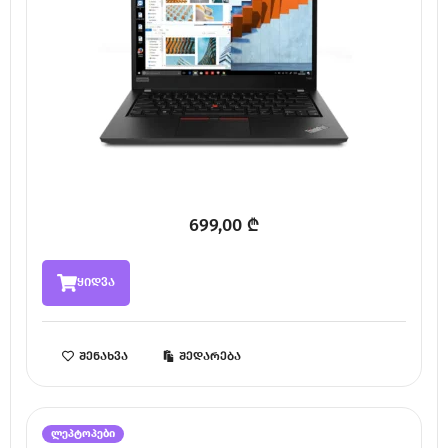
699,00
₾
ყიდვა
შენახვა
შედარება
ლეპტოპები