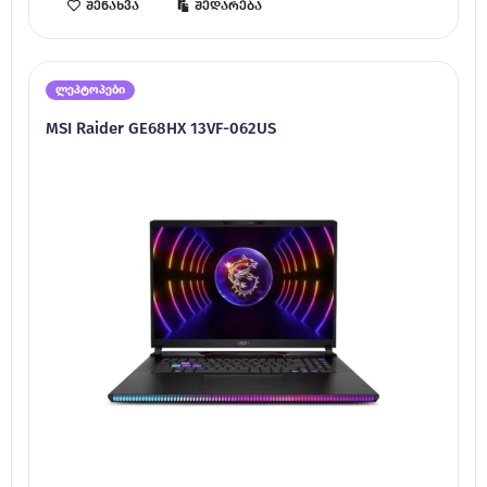
შენახვა
შედარება
ლეპტოპები
MSI Raider GE68HX 13VF-062US